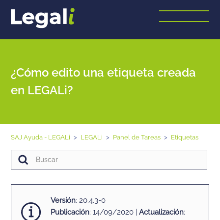
¿Cómo edito una etiqueta creada
en LEGALi?
SAJ Ayuda - LEGALi
LEGALi
Panel de Tareas
Etiquetas
Versión
: 20.4.3-0
Publicación
: 14/09/2020 |
Actualización
: