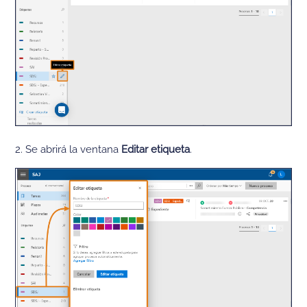
2. Se abrirá la ventana
Editar etiqueta
.