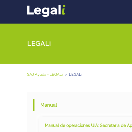
LEGALi
SAJ Ayuda - LEGALi
LEGALi
Manual
Manual de operaciones UIA: Secretaria de A