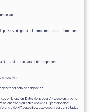
ión del acta:
e plazo. Se diligencia el complemento con información
iliar. Aquí de clic para abrir el expediente:
a en gestión.
o generar el acta de asignación.
clic en la opción ‘Datos del proceso’ y luego en la parte
relacionar las siguientes opciones, 1.participación:
eferencia de NIT especifico, esto deberá ser consultado