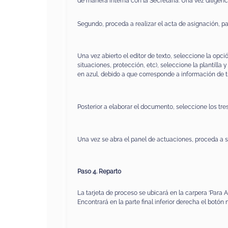
de manera interna con la Secretaria. Una vez diligenc
Segundo, proceda a realizar el acta de asignación, pa
Una vez abierto el editor de texto, seleccione la opci
situaciones, protección, etc), seleccione la plantill
en azul, debido a que corresponde a información de tipo
Posterior a elaborar el documento, seleccione los tre
Una vez se abra el panel de actuaciones, proceda a sel
Paso 4. Reparto
La tarjeta de proceso se ubicará en la carpera ‘Para As
Encontrará en la parte final inferior derecha el botón 