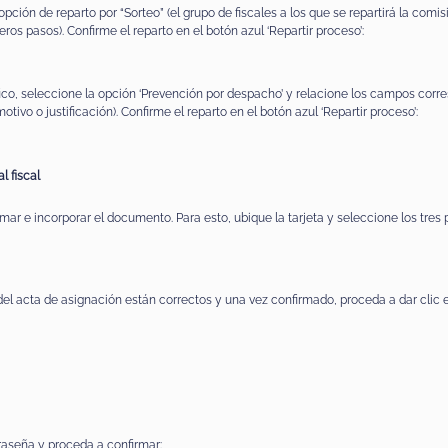
ción de reparto por “Sorteo” (el grupo de fiscales a los que se repartirá la com
eros pasos). Confirme el reparto en el botón azul ‘Repartir proceso’:
fico, seleccione la opción ‘Prevención por despacho’ y relacione los campos cor
tivo o justificación). Confirme el reparto en el botón azul ‘Repartir proceso’:
l fiscal
rmar e incorporar el documento. Para esto, ubique la tarjeta y seleccione los tres
el acta de asignación están correctos y una vez confirmado, proceda a dar clic e
traseña y proceda a confirmar: