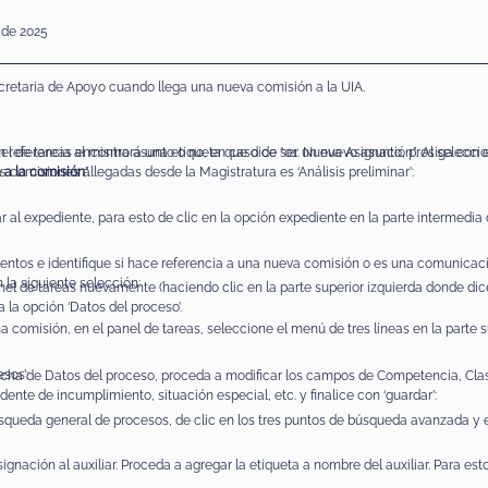
 de 2025
cretaria de Apoyo cuando llega una nueva comisión a la UIA.
el de tareas encontrará una etiqueta que dice “01. Nueva Asignación”. Al selecci
n referencia al mismo asunto o no, en caso de ser un nuevo asunto, prosiga con e
s comisiones allegadas desde la Magistratura es ‘Análisis preliminar’:
 a la comisión
”.
 al expediente, para esto de clic en la opción expediente en la parte intermedia d
entos e identifique si hace referencia a una nueva comisión o es una comunicaci
 la siguiente selección:
nel de tareas nuevamente (haciendo clic en la parte superior izquierda donde dice
a la opción ‘Datos del proceso’.
na comisión, en el panel de tareas, seleccione el menú de tres líneas en la parte s
sos’:
erecha de Datos del proceso, proceda a modificar los campos de Competencia, Clas
dente de incumplimiento, situación especial, etc. y finalice con ‘guardar’:
úsqueda general de procesos, de clic en los tres puntos de búsqueda avanzada y e
ación al auxiliar. Proceda a agregar la etiqueta a nombre del auxiliar. Para est