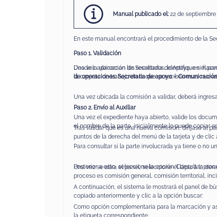
Manual
publicado
el:
22 de septiembre
En este manual encontrará el procedimiento de la Se
Paso 1. Validación
Desde la ubicación de Secretaria de Apoyo, en el pan
Una vez aparezcan los resultados, identifique si hace
la carpeta de trabajo en la que se reciben esas nueva
de operaciones: Secretaria de apoyo – Comunicación
Una vez ubicada la comisión a validar, deberá ingresar
Paso 2. Envío al Auxiliar
Una vez el expediente haya abierto, valide los docum
el nombre de la parte, inicialmente lo puede copiar en
Tras validar que es una nueva comisión, diríjase al pa
puntos de la derecha del menú de la tarjeta y de clic 
Para consultar si la parte involucrada ya tiene o no u
Posterior a esto, seleccione la opción ‘Consultar proce
Una vez se abra el panel, seleccione el lápiz a la d
proceso es comisión general, comisión territorial, inci
A continuación, el sistema le mostrará el panel de b
copiado anteriormente y clic a la opción buscar:
Como opción complementaria para la marcación y asign
la etiqueta correspondiente: