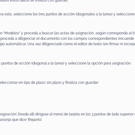
iados estos datos se finaliza con guardar.
ra esto, seleccione los tres puntos de acción (diagonales a la tarea) y seleccione
ón “Modelos” y proceda a buscar las actas de asignación, según corresponda al tipo
a y proceda a diligenciar el documento con los campos correspondientes (recuerde
 automática). Una vez diligenciado cierre el editor de texto (sin firmar ni incorpo
s puntos de acción (diagonal a la tarea) y seleccione la opción para asignación:
eccionar en tipo de plazo: sin plazo y finaliza con guardar:
ignación’. Desde alli dirigase al menú de tarjeta en los 3 puntos de lado superior 
naranja que dice ‘Reparto’.