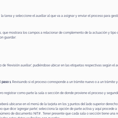
a la tarea y seleccione el auxiliar al que va a asignar y enviar el proceso para gest
, que mostrara los campos a relacionar de complemento de la actuación y tipo d
con guardar:
de ‘Revisión auxiliar’, pudiéndose ubicar en las etiquetas respectivas según el aux
el
paso 1
. Revisando si el proceso corresponde a un trámite nuevo o a un trámite y
ro registrar como parte la sala o sección de donde proviene el proceso y segund
berá ubicarse en el menú de la tarjeta en los 3 puntos del lado superior derecho, 
ho que dice ‘agregar parte’, selecciona la opción de parte activa y aquí procede a 
3.número de documento: NIT# . Tener presente que cada sala o sección tiene una r