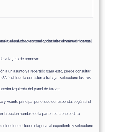
onarla, el sistema mostrará todas las comisiones nuevas,
ste manual, de lo contrario, consulte el manual “
Manual
e la tarjeta de proceso:
ón a un asunto ya repartido (para esto, puede consultar
 SAJ), ubique la comisión a trabajar, seleccione los tres
uperior izquierda del panel de tareas:
e y Asunto principal por el que corresponda, según si el
n la opción nombre de la parte, relacione el dato
o seleccione el icono diagonal al expediente y seleccione