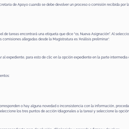
retaria de Apoyo cuando se debe devolver un proceso o comisión recibida por la
el de tareas encontrará una etiqueta que dice “01. Nueva Asignación”. Al selecci
s comisiones allegadas desde la Magistratura es ‘Análisis preliminar’:
 al expediente, para esto de clic en la opción expediente en la parte intermedia d
entos:
orresponden o hay alguna novedad o inconsistencia con la información, proceda a 
leccione los tres puntos de acción (diagonales a la tarea) y seleccione la opción