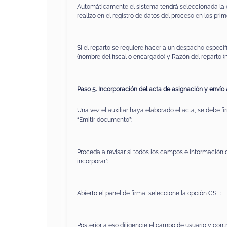
Automáticamente el sistema tendrá seleccionada la op
realizo en el registro de datos del proceso en los prim
Si el reparto se requiere hacer a un despacho especí
(nombre del fiscal o encargado) y Razón del reparto (mo
Paso 5. Incorporación del acta de asignación y envío a
Una vez el auxiliar haya elaborado el acta, se debe fi
“Emitir documento”:
Proceda a revisar si todos los campos e información d
incorporar’:
Abierto el panel de firma, seleccione la opción GSE:
Posterior a eso diligencie el campo de usuario y con