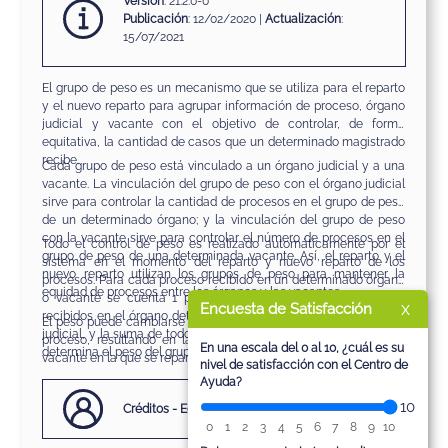
Versión
: 21.2.0-0
Publicación
: 12/02/2020 |
Actualización
:
15/07/2021
El grupo de peso es un mecanismo que se utiliza para el reparto
y el nuevo reparto para agrupar información de proceso, órgano
judicial y vacante con el objetivo de controlar, de forma
equitativa, la cantidad de casos que un determinado magistrado
recibe.
Cada grupo de peso está vinculado a un órgano judicial y a una
vacante. La vinculación del grupo de peso con el órgano judicial
sirve para controlar la cantidad de procesos en el grupo de peso
de un determinado órgano; y la vinculación del grupo de peso
con la vacante sirve para controlar el número de procesos en el
Todo el control de peso es realizado automáticamente por el
grupo de peso de una determinada vacante. Así, el reparto y el
sistema en el momento del reparto y nuevo reparto de los
nuevo reparto utilizan los grupos de peso para mantener la
procesos. Para cada proceso recibido en un determinado órgano
equidad de procesos entre los órganos y las vacantes.
o vacante se cuenta 1 peso, la suma de todos los procesos
x
Encuesta de Satisfacción
recibidos en el órgano determina el peso en el grupo del órgano
El peso puede cambiarse en situaciones de nuevo reparto de un
judicial, y la suma de todos los procesos recibidos en la vacante
proceso, resultando en la retirada de 1 peso del órgano y la
En una escala del 0 al 10, ¿cuál es su
determina el peso del grupo en la vacante.
vacante en la que se repartió el proceso.
nivel de satisfacción con el Centro de
Ayuda?
10
Créditos - Equipo Softplan
0
1
2
3
4
5
6
7
8
9
10