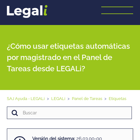
¿Cómo usar etiquetas automáticas
por magistrado en el Panel de
Tareas desde LEGALi?
SAJ Ayuda - LEGALi
LEGALi
Panel de Tareas
Etiquetas
Versión del sistema:
26.03.00-00