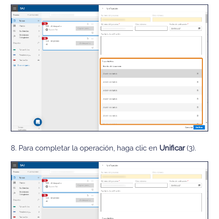
8. Para completar la operación, haga clic en
Unificar
(3).