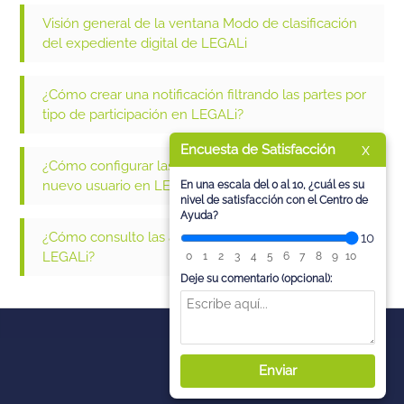
Visión general de la ventana Modo de clasificación
del expediente digital de LEGALi
¿Cómo crear una notificación filtrando las partes por
tipo de participación en LEGALi?
x
Encuesta de Satisfacción
¿Cómo configurar las notificaciones al crear un
nuevo usuario en LEGALi?
En una escala del 0 al 10, ¿cuál es su
nivel de satisfacción con el Centro de
Ayuda?
¿Cómo consulto las actuaciones del proceso en
10
LEGALi?
0
1
2
3
4
5
6
7
8
9
10
Deje su comentario (opcional):
Enviar