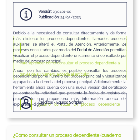
Versión:
23.01.01-00
Publicación:
24/05/2023
Debido a la necesidad de consultar directamente y de forma
más eficiente los procesos dependientes, llamados procesos
auxiliares, se alteró el Portal de Atención. Anteriormente, los
procesos consultados por medio del
Portal de Atención
permitían
visualizar el proceso dependiente únicamente si consultado por
medio del proceso principal.
Para aprender cómo consultar el proceso dependiente a
Ahora, con los cambios, es posible consultar los procesos
través de su número, acceda al artículo:
dependientes por el número del proceso principal y visualizarlos
agrupados a la derecha del proceso principal. Adicionalmente, la
herramienta ahora cuenta con una nueva versión del certificado
de contraseña individual que presenta la fecha de registro del
proceso, lo que proporciona más información acerca del
Créditos - Equipo Softplan
expediente digital.
¿Cómo consultar un proceso dependiente
En este artículo se va a enseñar cómo
visualizar la fecha de
(cuaderno auxiliar) en el Portal de Atención?
registro de procesos en el certificado de contraseña
. Continúe la
lectura con atención.
Para saber cómo consultar el proceso dependiente
mediante la búsqueda por el número del proceso
1. Para verificar la fecha de registro del proceso en el certificado
¿Cómo consultar un proceso dependiente (cuaderno
principal, acceda al artículo: