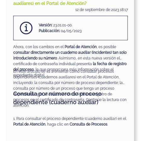
auxiliares) en el Portal de Atención?
12 de septiembre de 2023 18:17
Versión:
23.01.01-00
Publicación:
04/05/2023
Ahora, con los cambios en el
Portal de Atención
, es posible
consultar directamente un cuaderno auxiliar (incidentes) tan solo
introduciendo su número
. Asimismo, en esta nueva versión el
certificado de contraseña individual presenta
la fecha de registro
del proceso
, lo que proporciona más información sobre el
En este artículo se va a enseñar cómo consultar procesos
expediente digital.
dependientes (cuadernos auxiliares) en el Portal de Atención,
incluyendo: la consulta por número de proceso dependiente; la
consulta por número de un proceso que tenga un proceso
Consulta por número de proceso
dependiente; y la visualización de la fecha de registro de
procesos en el certificado de contraseña. Continúe la lectura con
dependiente (cuaderno auxiliar)
atención.
1. Para consultar el proceso dependiente (cuaderno auxiliar) en el
Portal de Atención
, haga clic en
Consulta de Procesos
.