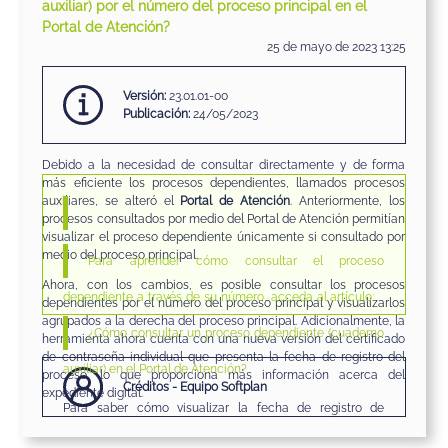
de contraseña,
busque
en el
Panel de Tareas
de
LEGALi
la tarjeta
auxiliar) por el número del proceso principal en el
del proceso deseado, haga clic en el menú del
proceso (1)
y
Portal de Atención?
seleccione la opción
¿Cómo consultar un proceso dependiente (cuaderno
Contraseña del proceso (2)
.
25 de mayo de 2023 13:25
2.
Seleccione un
proceso (1)
y haga clic en
Imprimir certificado
auxiliar) por el número del proceso principal en el Portal
(2)
.
Versión:
23.01.01-00
de Atención?
3. E
l sistema mostrará la fecha de registro del proceso junto al
Publicación:
24/05/2023
número de proceso
tanto para procesos principales como
cuadernos auxiliares.
Debido a la necesidad de consultar directamente y de forma
¡Muy bien!
Usted ha visto cómo
visualizar la fecha de registro de
más eficiente los procesos dependientes, llamados procesos
procesos del certificado de contraseña en
LEGALi
.
Aprovech
e
auxiliares, se alteró el
Portal de Atención
. Anteriormente, los
estos conocimientos y compártalos con sus colegas.
procesos consultados por medio del Portal de Atención permitían
visualizar el proceso dependiente únicamente si consultado por
medio del proceso principal.
Para aprender cómo consultar el proceso
Ahora, con los cambios, es posible consultar los procesos
Conozca más
dependiente a través de su número, acceda al artículo:
dependientes por el número del proceso principal y visualizarlos
agrupados a la derecha del proceso principal. Adicionalmente, la
¿Cómo consultar un proceso dependiente (cuaderno
herramienta ahora cuenta con una nueva versión del certificado
de contraseña individual que presenta la fecha de registro del
auxiliar) en el Portal de Atención?
proceso, lo que proporciona más información acerca del
Créditos - Equipo Softplan
expediente digital.
Para saber cómo visualizar la fecha de registro de
En este artículo se va a enseñar cómo
consultar procesos
procesos en el certificado de contraseña, acceda al
dependientes
(cuadernos auxiliares) por el número del proceso
artículo: